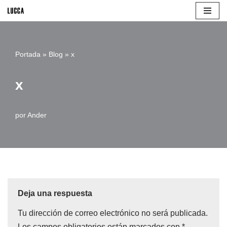
Saltar
al
Portada
»
Blog
»
x
contenido
x
por
Ander
Deja una respuesta
Tu dirección de correo electrónico no será publicada.
Los campos obligatorios están marcados con
*