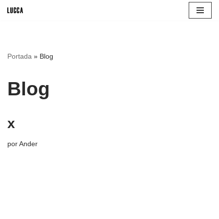
Saltar
al
contenido
Portada
»
Blog
Blog
x
por
Ander